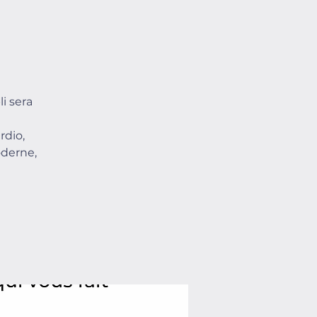
i sera
rdio,
oderne,