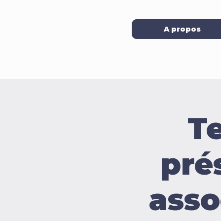
A propos
T
pré
asso