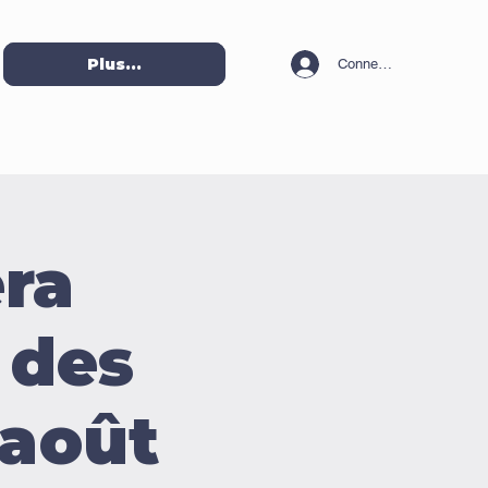
Plus...
Connexion
ra
 des
 août