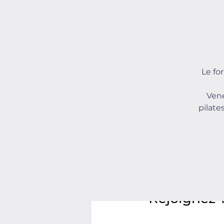
Le fo
Vene
pilate